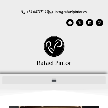
+34 647721122
info@rafaelpintor.es
Rafael Pintor