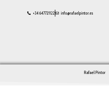
+34 647721122
info@rafaelpintor.es
Rafael Pintor